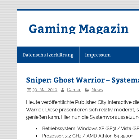
Zum
Inhalt
springen
Gaming Magazin
Datenschutzerklärung
Impressum
Sniper: Ghost Warrior – Syste
30. Mai 2010
Gamer
News
Heute veröffentlichte Publisher City Interactiv
Warrior. Diese präsentieren sich relativ moderat
genießen kann. Hier nun die Systemvoraussetzung
Betriebssystem: Windows XP (SP3) / Vista (SP
Prozessor: 3,2 GHz / AMD Athlon 64 3500+