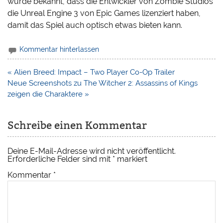
wurde bekannt, dass die Entwickler von Zombie Studios
die Unreal Engine 3 von Epic Games lizenziert haben,
damit das Spiel auch optisch etwas bieten kann.
Kommentar hinterlassen
Beitragsnavigation
« Alien Breed: Impact – Two Player Co-Op Trailer
Neue Screenshots zu The Witcher 2: Assassins of Kings
zeigen die Charaktere »
Schreibe einen Kommentar
Deine E-Mail-Adresse wird nicht veröffentlicht.
Erforderliche Felder sind mit
*
markiert
Kommentar
*