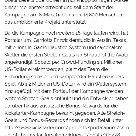
Dollar bereits übertroffen. In nur knapp 10 Tagen wurde
dieser Meilenstein erreicht und seit dem Start der
Kampagne am 8. März haben über 14.800 Menschen
das ambitionierte Projekt unterstützt.
Da die Kampagne noch weitere 18 Tage laufen wird, hat
Portalarium, Garriotts Entwicklerstudio in Austin, Texas,
mit einem In-Game Haustier-System und saisonalem
Wetter die ersten Stretch-Goals für Shroud of the Avatar
angekündigt. Sobald per Crowd-Funding 1,1 Millionen
US-Dollar erreicht werden, plant das Team die
Einbindung sozialer und kämpfender Haustiere in das
Spiel. Ab 1,2 Millionen US-Dollar wird ein Wettersystem
hinzugefügt. Mit dem Fortlauf der Kampagne werden
weitere Stretch-Goals enthüllt und die Entwickler haben
darüber hinaus zusätzliche Bonus-Rewards für die
Kickstarter-Kampagne bekannt gegeben. Alle Stretch-
Goals und Bonus-Rewards finden sich im Detail unter
http://www.kickstarter.com/projects/portalarium/shro
ud-of-the-avatar-forsaken-virtues-0/posts/431428.