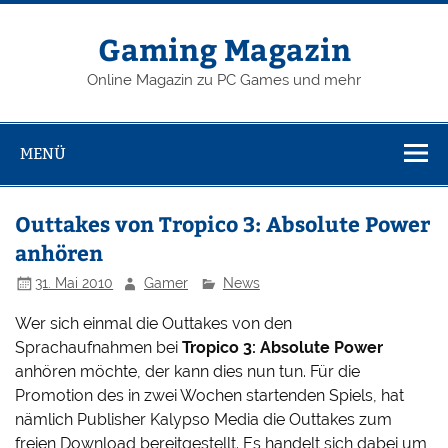
Zum
Inhalt
springen
Gaming Magazin
Online Magazin zu PC Games und mehr
MENÜ
Outtakes von Tropico 3: Absolute Power
anhören
31. Mai 2010
Gamer
News
Wer sich einmal die Outtakes von den
Sprachaufnahmen bei
Tropico 3: Absolute Power
anhören möchte, der kann dies nun tun. Für die
Promotion des in zwei Wochen startenden Spiels, hat
nämlich Publisher Kalypso Media die Outtakes zum
freien Download bereitgestellt. Es handelt sich dabei um