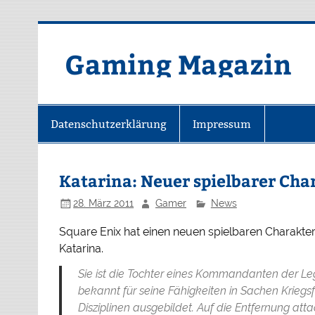
Zum
Inhalt
springen
Gaming Magazin
Datenschutzerklärung
Impressum
Katarina: Neuer spielbarer Cha
28. März 2011
Gamer
News
Square Enix hat einen neuen spielbaren Charakte
Katarina.
Sie ist die Tochter eines Kommandanten der Legi
bekannt für seine Fähigkeiten in Sachen Kriegs
Disziplinen ausgebildet. Auf die Entfernung atta