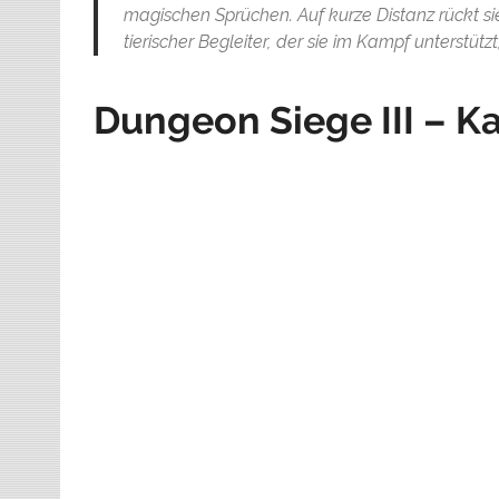
magischen Sprüchen. Auf kurze Distanz rückt sie 
tierischer Begleiter, der sie im Kampf unterstützt, 
Dungeon Siege III – K