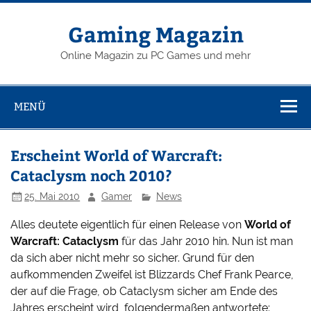
Zum
Inhalt
springen
Gaming Magazin
Online Magazin zu PC Games und mehr
MENÜ
Erscheint World of Warcraft:
Cataclysm noch 2010?
25. Mai 2010
Gamer
News
Alles deutete eigentlich für einen Release von
World of
Warcraft: Cataclysm
für das Jahr 2010 hin. Nun ist man
da sich aber nicht mehr so sicher. Grund für den
aufkommenden Zweifel ist Blizzards Chef Frank Pearce,
der auf die Frage, ob Cataclysm sicher am Ende des
Jahres erscheint wird, folgendermaßen antwortete: