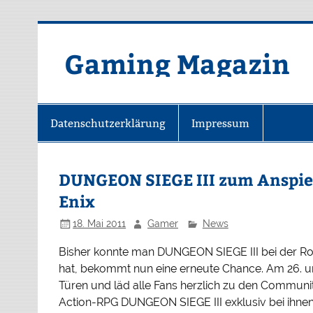
Zum
Inhalt
springen
Gaming Magazin
Datenschutzerklärung
Impressum
DUNGEON SIEGE III zum Anspie
Enix
18. Mai 2011
Gamer
News
Bisher konnte man DUNGEON SIEGE III bei der Rol
hat, bekommt nun eine erneute Chance. Am 26. und
Türen und läd alle Fans herzlich zu den Community
Action-RPG DUNGEON SIEGE III exklusiv bei ihne