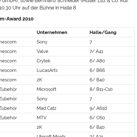
 GmbH), sowie Bernhard Schneider (Müller Ltd. & Co. KG).
10.30 Uhr auf der Bühne in Halle 8
com-Award 2010
Unternehmen
Halle/Gang
amescom
Sony
7
amescom
Valve
7/ A41
amescom
Crytek
6/ A80
amescom
LucasArts
6/ B66
amescom
2K
6/ B40
Zubehör
Microsoft
8/ B11-C10
Zubehör
Sony
7
Zubehör
Mad Catz
9/ A61d
Zubehör
MTV
6/ C60
2K
6/ B40
Ubisoft Montr.
7/ A31