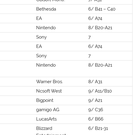
Bethesda
6/ B41 – C40
EA
6/ A74
Nintendo
8/ B20-A21
Sony
7
EA
6/ A74
Sony
7
Nintendo
8/ B20-A21
Warner Bros.
8/ A31
Ncsoft West
9/ A11/B10
Bigpoint
9/ A21
gamigo AG
9/ C36
LucasArts
6/ B66
Blizzard
6/ B21-31