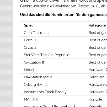
GmbH & Co.KG), Oliver Hartmann (Brot und Spiele
Geehrt werden die Gewinner am Freitag, 20.8., ab 
Und das sind die Nominierten für den games
Spiel
Kategorie
Gran Turismo 5
Best of g
Portal 2
Best of g
Crysis 2
Best of g
Star Wars The Old Republic
Best of g
Civilization 5
Best of g
Kinect
Hardware-
PlayStation Move
Hardware-
Cyborg R.A.T 7
Hardware-
Instruments (Rock Band 3)
Hardware-
MAFIA II
Konsole
Assassins’s Creed Brotherhood
Konsole