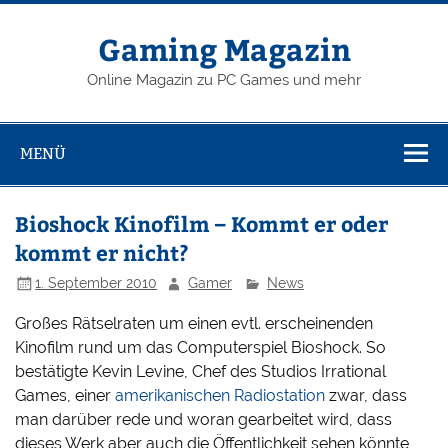
Zum
Inhalt
springen
Gaming Magazin
Online Magazin zu PC Games und mehr
MENÜ
Bioshock Kinofilm – Kommt er oder
kommt er nicht?
1. September 2010
Gamer
News
Großes Rätselraten um einen evtl. erscheinenden
Kinofilm rund um das Computerspiel Bioshock. So
bestätigte Kevin Levine, Chef des Studios Irrational
Games, einer
amerikanischen Radiostation
zwar, dass
man darüber rede und woran gearbeitet wird, dass
dieses Werk aber auch die Öffentlichkeit sehen könnte,